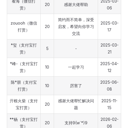
看海（微信打
2025-03-
20
感谢大佬帮助
赏）
06
简约而不简单，深受
zouooh（微信
2025-03-
20
启发，希望向你学习
打赏）
17
交流
*玺（支付宝打
2025-03-
5
-
赏）
21
*峰-（支付宝打
2025-04-
10
一起学习
赏）
12
陈*朋（支付宝
2025-06-
10
厉害了
打赏）
08
亓根火柴（支付
感谢大佬帮忙解决问
2025-11-
20
宝打赏）
题
15
**杨（支付宝打
2026-02-
20
支持9(w`*)9
赏）
06