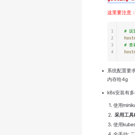
这里要注意：
1
# 设
2
host
3
# 查
4
host
系统配置要
内存给4g
k8s安装有多
使用min
采用工具k
使用kube
全手动: 