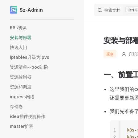
Sz-Admin
搜索文档
K
Skip to content
Sidebar Navigation
K8s初识
安装与部署
安装与部
快速入门
升职
原创
iptables升级为ipvs
资源清单--pod进阶
一、前置
资源控制器
资源和调度
这里我们的c
ingress网络
还需要更新
存储卷
我们先准备了
idea插件便捷操作
master扩容
1
k8s-
2
k8s-