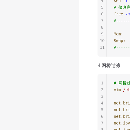
4
sed
 -i
 
5
# 修改
6
free
 -m
7
#------
8
       
9
Mem:
   
10
Swap:
  
11
#------
4.网桥过滤
1
# 网桥
2
vim
 /et
3
4
net.bri
5
net.bri
6
net.bri
7
net.ipv
8
net.ipv