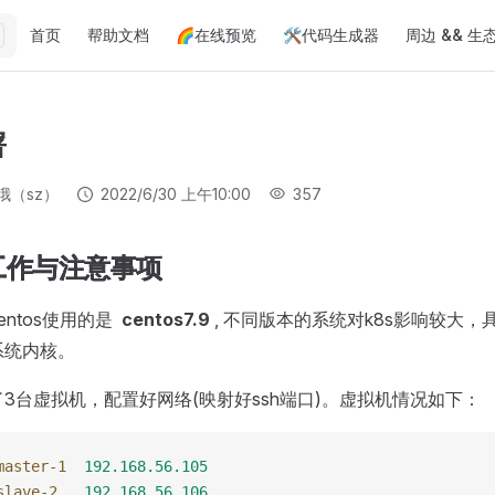
Main Navigation
首页
帮助文档
🌈在线预览
🛠️代码生成器
周边 && 生
署
哦（sz）
2022/6/30 上午10:00
357
工作与注意事项
entos使用的是
centos7.9
, 不同版本的系统对k8s影响较大
系统内核。
3台虚拟机，配置好网络(映射好ssh端口)。虚拟机情况如下：
master-1
  192.168.56.105
slave-2
   192.168.56.106