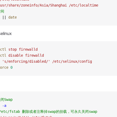
usr/share/zoneinfo/Asia/Shanghai
 /etc/localtime
时间
 ||
 date
linux
ctl
 stop
 firewalld
ctl
 disable
 firewalld
 '
s/enforcing/disabled/
'
 /etc/selinux/config
orce
 0
闭Swap
 -a
/etc/fstab 删除或者注释掉swap的挂载，可永久关闭swap