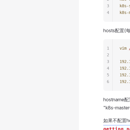
3
k8s-
4
k8s-
hosts配置
1
vim
 
2
3
192.
4
192.
5
192.
6
192.
hostnam
"k8s-maste
如果不配置ho
getting n