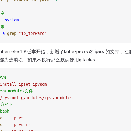
命令
--system
效果
-a
|
grep
 "
ip_forward
"
ubernetes1.8版本开始，新增了kube-proxy对
ipvs
的支持，性能
此步骤为选填项，如果不执行那么默认使用iptables
PVS
install
 ipset
 ipvsdm
vs.modules文件
/sysconfig/modules/ipvs.modules
内容如下
bash
e
 --
 ip_vs
e
 --
 ip_vs_rr