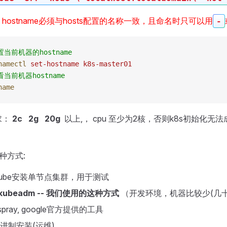
hostname必须与hosts配置的名称一致，且命名时只可以用
-
置当前机器的hostname
namectl
 set-hostname
 k8s-master01
看当前机器hostname
name
求：
2c
2g
20g
以上,， cpu 至少为2核，否则k8s初始化无法
种方式:
ikube安装单节点集群，用于测试
ubeadm -- 我们使用的这种方式
（开发环境，机器比较少(几
spray, google官方提供的工具
二进制安装(运维)