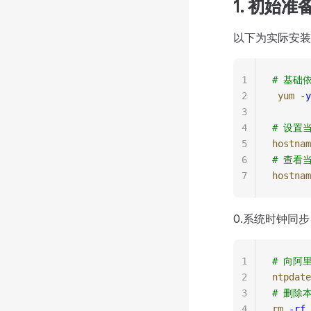
1. 初始准
以下为实际安装
1
# 基础
2
 yum
 -y
3
4
# 设置当
5
hostnam
6
# 查看当
7
hostnam
0.系统时钟同步
1
# 向阿
2
ntpdate
3
# 删除
4
rm
 -rf
 