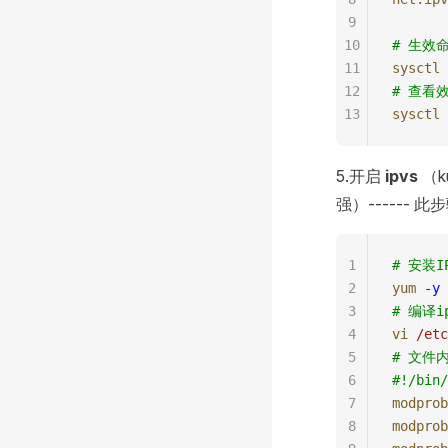
9
10
# 生效
11
sysctl
 
12
# 查看
13
sysctl
 
5.开启
ipvs
（k
强）------ 
1
# 安装I
2
yum
 -y
 
3
# 编译ip
4
vi
 /etc
5
# 文件
6
#!/bin/
7
modprob
8
modprob