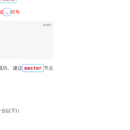
或
符号
.
shell
成功。 建议
节点
master
十台以下)）