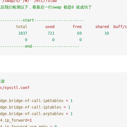
'
/swap/s/^/#/
'
 /etc/fstab
完后我们检测以下，看最后一行swap 都是0 就成功了
----------start----------------------
       total
        used
        free
      shared
  buff/c
        1837
         721
          69
          10
        
           0
           0
           0
-----------end---------------------
过滤
c/sysctl.conf
dge.bridge-nf-call-ip6tables
 =
 1
dge.bridge-nf-call-iptables
 =
 1
dge.bridge-nf-call-arptables
 =
 1
4.ip_forward
=1
4.ip_forward_use_pmtu
 =
 0